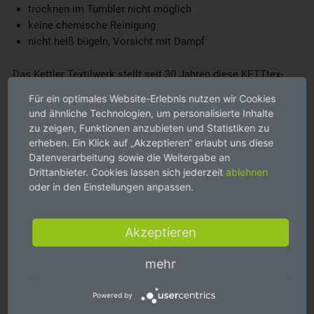
trocknen im Tumbler nicht möglich
keine chemische Reinigung
nicht heiß bügeln, Vorsicht mit Dampf
Das Kettler Textilwerk stellt seit 30 Jahren diese KETTtex-
Exklusiv® Qualitätsauflagen her!
Für ein optimales Website-Erlebnis nutzen wir Cookies
und ähnliche Technologien, um personalisierte Inhalte
Besonders geeignet für folgende Hochlehner-Sessel
zu zeigen, Funktionen anzubieten und Statistiken zu
und deren Hersteller:
erheben. Ein Klick auf „Akzeptieren“ erlaubt uns diese
Datenverarbeitung sowie die Weitergabe an
Amazon
Basics
Drittanbieter. Cookies lassen sich jederzeit
ablehnen
oder in den Einstellungen anpassen.
Kettler
Altura, Arenga, Avantgarde, Avance, Avalon, Basicplus,
Cirrus, Cirrus Silver Line, Dallas, Denver, Diamond, Forma,
Forma II, Family, Friends, Granada, Legato, Liane, Memphis,
Akzeptieren
Morenda, Rasmus, Scirocco, Start, Vista,
mehr
Hartman
Salvatore Teak, Sparta Recliner, Sparta Teak Recliner
Powered by
Royal-Garden
Balero, Camara, Kensingston, Richmond,