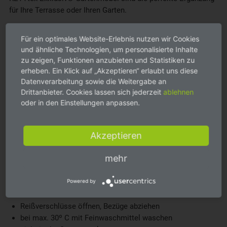
für Ihre Terrasse oder Ihren Garten.
Mit diesen Gartenmöbeln investieren Sie nicht nur in
Für ein optimales Website-Erlebnis nutzen wir Cookies
Funktionalität, sondern auch in Ästhetik und Lebensqualität
und ähnliche Technologien, um personalisierte Inhalte
im Freien. Die großzügige Polsterung der Auflagen sorgt für
zu zeigen, Funktionen anzubieten und Statistiken zu
einen erstklassigen Sitzkomfort, während das zeitlose Design
erheben. Ein Klick auf „Akzeptieren“ erlaubt uns diese
Ihrer Garteneinrichtung einen Hauch von Luxus verleiht.
Datenverarbeitung sowie die Weitergabe an
Drittanbieter. Cookies lassen sich jederzeit
ablehnen
oder in den Einstellungen anpassen.
Lassen Sie sich inspirieren und gestalten Sie Ihren
Außenbereich mit den Kettler KETTtex Exklusiv Gartenmöbeln
zu einem Ort, an dem Sie unvergessliche Momente verbringen
Akzeptieren
können. Ob bei einem Grillabend, einer Gartenparty oder
einfach nur zur Entspannung – mit diesen Möbeln werden Sie
mehr
jede Minute im Freien genießen.
Powered by
Pflege- und Waschanleitung
Reißverschlüsse öffnen, Bezüge abziehen
bei max. 30º C mit Feinwaschmittel waschen