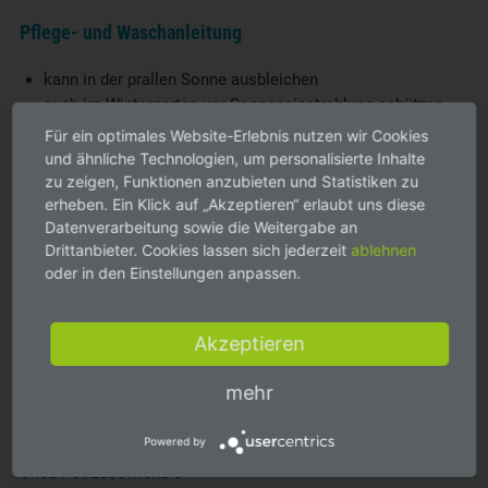
Pflege- und Waschanleitung
kann in der prallen Sonne ausbleichen
auch im Wintergarten vor Sonneneinstrahlung schützen
vor Stockflecken schützen, nicht feucht lagern
Für ein optimales Website-Erlebnis nutzen wir Cookies
Handwäsche, mit max. 30º C und Feinwaschmittel
und ähnliche Technologien, um personalisierte Inhalte
abwaschen
zu zeigen, Funktionen anzubieten und Statistiken zu
erheben. Ein Klick auf „Akzeptieren“ erlaubt uns diese
Klettverschlüße schließen
Datenverarbeitung sowie die Weitergabe an
nicht schleudern
Drittanbieter. Cookies lassen sich jederzeit
ablehnen
nicht in der Sonne trocknen
oder in den Einstellungen anpassen.
nicht maschinell trocknen
Akzeptieren
mehr
Hersteller
Powered by
KETTtex-Exklusiv®
Ulica Potrzebowicka 5